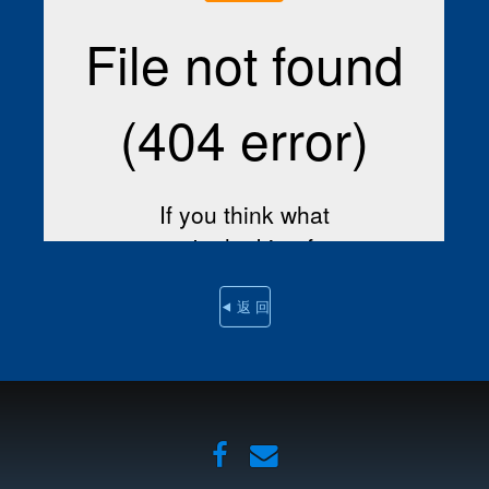
⯇ 返 回