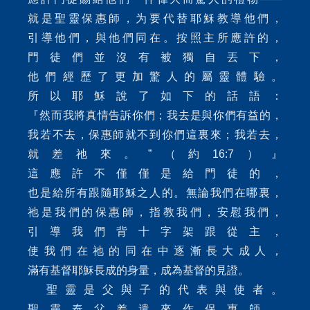
就是聖靈保惠師，为要代替耶穌教導他們，
引導他們，與他們同在。按照主所應許的，
門徒們並沒有被獨自丟下，
他們經歷了更加驚人的屬靈體驗。
所以耶穌說了如下的話語：
『然而我將真情告訴你們；我去是與你們有益的，
我若不去，保惠師就不到你們這裏來；我若去，
就差祂來。”（約16:7）』
這應許不僅僅是給門徒的，
也是給所有跟隨耶穌之人的。無論我們在哪裏，
祂是我們的保惠師，指教我們，安慰我們，
引導我們背十字架跟從主，
使我們在祂的同在中逐漸長大成人，
滿有基督耶穌長成的身量，成為基督的見證。
聖靈是父與子的代表與使者。
聖靈奉父差遣來作保惠師，