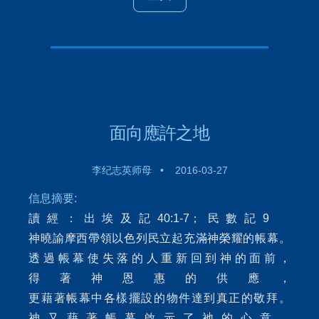
面向應許之地
李纪志英师母 • 2016-03-27
信息摘要:
讀經：出埃及記40:1-7；民數記9
神曉諭摩西帶領以色列民立起充滿神榮耀的帳幕。
透過帳幕使失落的人重新回到神的面前，
得著神恩惠的供應，
更藉著帳幕中各樣擺設的物件達到真正的敬拜。
神又藉著帳幕啟示了祂的心意，