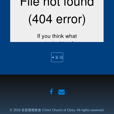
⯇ 返 回
© 2019 基督榮耀教會 Christ Church of Glory. All rights reserved.