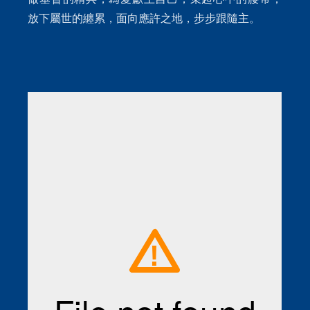
放下屬世的纏累，面向應許之地，步步跟隨主。