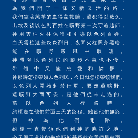
為我們開了一條又新又活的路，
我們靠著羔羊的血得蒙救贖，過犯得以赦免。
出埃及後以色列百姓在曠野第一次守逾越節，
神用雲柱火柱保護和引導以色列百姓。
白天雲柱遮蓋炎炎烈日，夜間火柱照亮黑暗，
能在曠野寒風中取暖。
神帶領以色列民的腳步不急也不慢，
帶領中又施慈愛和憐憫。
神那時怎樣帶領以色列民，今日就怎樣帶領我們。
以色列人開始起營行軍，要走過曠野，
這曠野大而可畏，是他們從未走過的。
當以色列人行路時，
約櫃走在他們前面三天的路程。雖然他們無路，
但神為他們開路。
約櫃一直帶領他們到神的應許之地。
今天屬天道路的先鋒耶穌基督就在我們最前面，