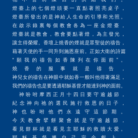
燈臺上的七個燈頭要一直點著照亮桌子，
燈臺所發出的是神給人生命的引導和光照。
在啟示錄裏每個教會各為一座金燈臺，
燈臺就是教會，教會要點著燈，為主發光，
讓主得榮耀。香壇上燒香的煙就是眾聖徒的禱告，
藉著天使的手一同升到施恩座前。正如大衛的詩篇
“願我的禱告如香陳列在你面前”。
燒香的服事就是禱告，
神兒女的禱告在神眼中就如香一般叫他得著滿足，
我們的禱告也是要透過耶穌基督才能達到神的面前。
神吩咐摩西正月十四日要守逾越節，
紀念神向祂的選民施行救恩的日子，
神也吩咐他們永遠守這節期。
今天教會擘餅聚會就是守逾越節，
看見餅杯就是看見主耶穌的救贖大愛。
耶穌基督將自己完全獻上，