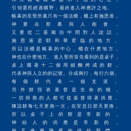
引領選民經過曠野，最終進入神應許之地。
帳幕的至聖所裏只有一個法櫃，櫃上有施恩座，
神要在那裏與人相會，
又要從二基璐伯中間對人說話，
施恩座是耶和華君臨的地方。
所以法櫃是帳幕的中心，櫃在什麽地方，
神也在什麽地方。 進入聖所首先看到的是桌子，
桌上擺著十二個用細麵烤成的餅，
代表神與人立約的記號。分成兩行，每行六個。
每個餅代表一個支派。
另外餅預表基督是生命的糧，
一切得救的人都可從基督得著供應。
陳設餅每七天更換一次，在安息日那天更換，
所以桌子上的餅是常新的，
神給人的供應是常新的，
祂不會將陳舊的供給我們。