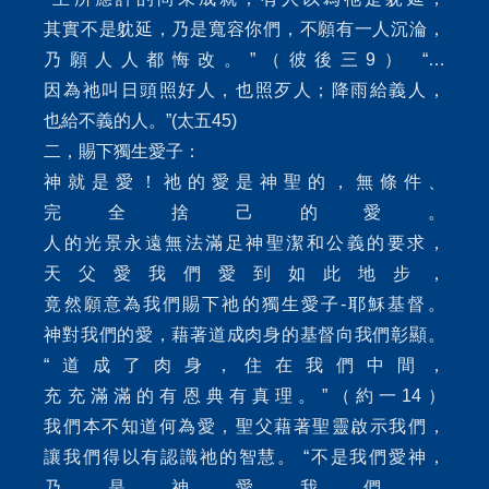
其實不是躭延，乃是寬容你們，不願有一人沉淪，
乃願人人都悔改。”（彼後三9） “…
因為祂叫日頭照好人，也照歹人；降雨給義人，
也給不義的人。”(太五45)
二，賜下獨生愛子：
神就是愛！祂的愛是神聖的，無條件、
完全捨己的愛。
人的光景永遠無法滿足神聖潔和公義的要求，
天父愛我們愛到如此地步，
竟然願意為我們賜下祂的獨生愛子-耶穌基督。
神對我們的愛，藉著道成肉身的基督向我們彰顯。
“道成了肉身，住在我們中間，
充充滿滿的有恩典有真理。”（約一14）
我們本不知道何為愛，聖父藉著聖靈啟示我們，
讓我們得以有認識祂的智慧。 “不是我們愛神，
乃是神愛我們，