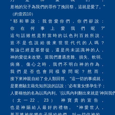
差祂的兒子為我們的罪作了挽回祭，這就是愛了。”
（約壹四10）
“耶和華說：我曾愛你們，你們卻說：
你在何事上愛我們呢?”
這句話雖然是對當時的以色列百姓所說，
豈不是也說給後來世世代代的人嗎？
無論已經是基督徒，還是尚未認識神的人，
神的愛從未改變。當我們遭遇患難、損失、軟弱、
病痛、傷心之時，我們不明白神的作為，
我們是否也會同樣發問呢？然而，
接下來神親自給了全人類回答。 “這一切的事成就，
是要應驗主藉先知所說的話說：‘必有童女懷孕生子；
人要稱他的名為以馬內利。’(以馬內利翻出來就是‘神與我們同
（太一22、23） 神寶貴的宣告，
也是神賜給人最好的禮物。 “神愛世人，
甚至將祂的獨生子賜給他們，叫一切信祂的，