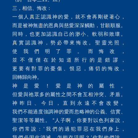
三，相信、悔改：
一個人真正認識神的愛，就不會再剛硬著心，
而是被神無盡的恩典與慈愛深深觸動，甘願順服。
同時，也更加認識自己的渺小、軟弱和敗壞。
真實認識神，勢必帶來悔改。聖靈光照，
使我們明了罪。而悔改，
並不僅僅在於知道所行的是錯謬，
更要有對罪的憂傷、恨惡，痛切的悔改，
回轉歸向神。
神是愛！愛是神的屬性。
但愛與祂眾多的屬性之間不會互相沖突、矛盾。
神昨日、今日，直到永遠不會改變。
我們不能過度強調神的愛而忽略神的公義、信實、
聖潔等等屬性。 “人子啊，你要對以色列家說，
你們常說：‘我們的過犯罪惡在我們身上，
我們必因此消滅，怎能存活呢？’你對他們說，