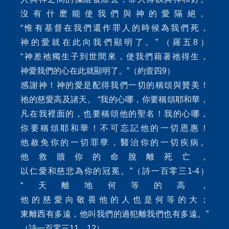
沒有什麽能使我們與神的愛隔絕。
“惟有基督在我們還作罪人的時候為我們死，
神的愛就在此向我們顯明了。” （羅五8）
“神差祂獨生子到世間來，使我們藉著祂得生，
神愛我們的心在此就顯明了。”（約壹四9）
感謝神！神的愛是配得我們一切的稱頌與贊美！
祂的慈愛高及諸天。 “我的心哪，你要稱頌耶和華，
凡在我裡面的，也要稱頌他的聖名！我的心哪，
你要稱頌耶和華！不可忘記他的一切恩惠！
他赦免你的一切罪孽，醫治你的一切疾病。
他救贖你的命脫離死亡，
以仁愛和慈悲為你的冠冕。”（詩一百零三1-4）
“天離地何等的高，
他的慈愛向敬畏他的人也是何等的大；
東離西有多遠，他叫我們的過犯離我們也有多遠。”
（詩一百零三11、12）