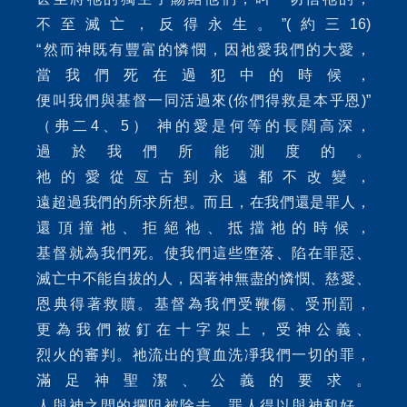
不至滅亡，反得永生。”(約三16)
“然而神既有豐富的憐憫，因祂愛我們的大愛，
當我們死在過犯中的時候，
便叫我們與基督一同活過來(你們得救是本乎恩)”
（弗二4、5） 神的愛是何等的長闊高深，
過於我們所能測度的。
祂的愛從亙古到永遠都不改變，
遠超過我們的所求所想。而且，在我們還是罪人，
還頂撞祂、拒絕祂、抵擋祂的時候，
基督就為我們死。使我們這些墮落、陷在罪惡、
滅亡中不能自拔的人，因著神無盡的憐憫、慈愛、
恩典得著救贖。基督為我們受鞭傷、受刑罰，
更為我們被釘在十字架上，受神公義、
烈火的審判。祂流出的寶血洗凈我們一切的罪，
滿足神聖潔、公義的要求。
人與神之間的攔阻被除去，罪人得以與神和好。