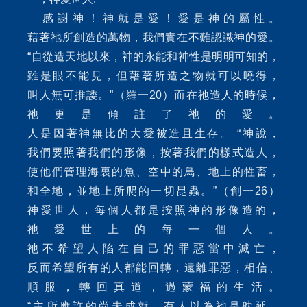
感謝神！神就是愛！愛是神的屬性。
藉著祂所創造的萬物，我們實在不難認識神的愛。
“自從造天地以來，神的永能和神性是明明可知的，
雖是眼不能見，但藉著所造之物就可以曉得，
叫人無可推諉。”（羅一20）而在祂造人的時候，
祂更是傾註了祂的愛。
人是因著神無比的大愛被造且生存。 “神說，
我們要照著我們的形像，按著我們的樣式造人，
使他們管理海裏的魚、空中的鳥、地上的牲畜，
和全地，並地上所爬的一切昆蟲。”（創一26）
神愛世人，每個人都是按照神的形像造的，
祂愛世上的每一個人。
祂不希望人陷在自己的罪惡當中滅亡，
反而希望所有的人都能回轉，遠離罪惡，相信、
順服，轉回真道，過蒙福的生活。
“主所應許的尚未成就，有人以為祂是躭延，